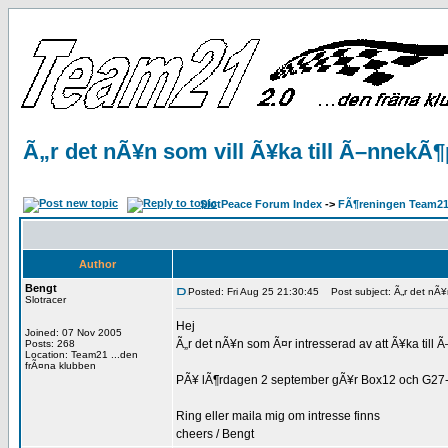
Ã„r det nÃ¥n som vill Ã¥ka till Ã–nnekÃ¶
SlotPeace Forum Index
->
FÃ¶reningen Team21
Author
Bengt
Posted: Fri Aug 25 21:30:45
Post subject: Ã„r det nÃ¥n
Slotracer
Hej
Joined: 07 Nov 2005
Ã„r det nÃ¥n som Ã¤r intresserad av att Ã¥ka till 
Posts: 268
Location: Team21 ...den
frÃ¤na klubben
PÃ¥ lÃ¶rdagen 2 september gÃ¥r Box12 och G27-s
Ring eller maila mig om intresse finns
cheers / Bengt