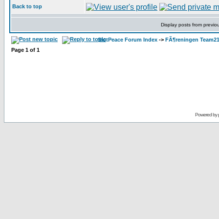
Back to top
Display posts from previo
SlotPeace Forum Index
->
FÃ¶reningen Team21
Page
1
of
1
Powered by