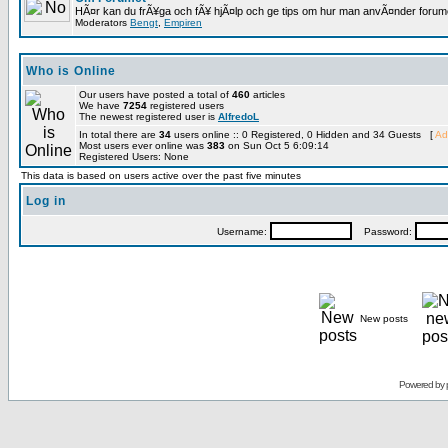
HÃ¤r kan du frÃ¥ga och fÃ¥ hjÃ¤lp och ge tips om hur man anvÃ¤nder forumet
Moderators
Bengt
,
Empiren
Who is Online
Our users have posted a total of
460
articles
We have
7254
registered users
The newest registered user is
AlfredoL
In total there are
34
users online :: 0 Registered, 0 Hidden and 34 Guests [
Ad
Most users ever online was
383
on Sun Oct 5 6:09:14
Registered Users: None
This data is based on users active over the past five minutes
Log in
Username:
Password:
New posts
Powered by