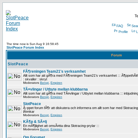
Te
FAQ
Sea
Profile
L
The time now is Sun Aug 9 16:58:45
SlotPeace Forum Index
Forum
SlotPeace
FÃ¶reningen Team21's verksamhet
Allt som har att gÃ¶ra med FÃ¶reningen Team21's verksamhet ::: Ã¶ppethÃ¥ll
: skvaller : skryt
Moderators
Bengt
,
Empiren
TÃ¤vlingar / Utbyte mellan klubbarna
Allt som har att gÃ¶ra med TÃ¤vlingar / Utbytet mellan klubbarna ::: inbjudninga
Moderators
Bengt
,
Empiren
SlotPeace
Ã–ppet forum fÃ¶r att diskutera och informera om allt som har med Slotracing att 
lÃ¤nkar
Moderators
Bengt
,
Empiren
KÃ¶p & SÃ¤lj
En mÃ¶jlighet att omsÃ¤tta dina Slotracing-prylar :::
Moderators
Bengt
,
Empiren
Om Forumet