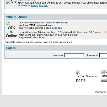
HÃ¤r kan du frÃ¥ga och fÃ¥ hjÃ¤lp och ge tips om hur man anvÃ¤nder forumet
Moderators
Bengt
,
Empiren
Who is Online
Our users have posted a total of
460
articles
We have
7254
registered users
The newest registered user is
AlfredoL
In total there are
10
users online :: 0 Registered, 0 Hidden and 10 Guests [
Ad
Most users ever online was
383
on Sun Oct 5 6:09:14
Registered Users: None
This data is based on users active over the past five minutes
Log in
Username:
Password:
New posts
Powered by