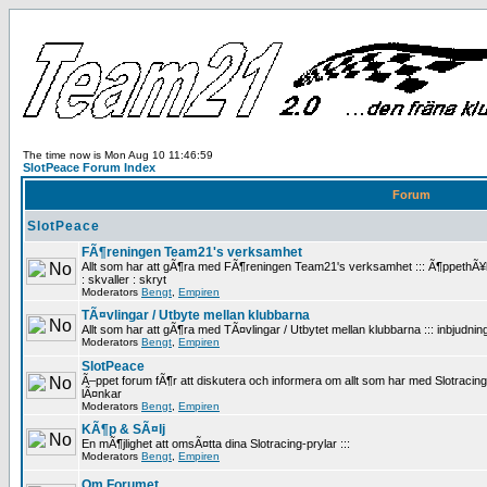
The time now is Mon Aug 10 11:46:59
SlotPeace Forum Index
Forum
SlotPeace
FÃ¶reningen Team21's verksamhet
Allt som har att gÃ¶ra med FÃ¶reningen Team21's verksamhet ::: Ã¶ppethÃ¥ll
: skvaller : skryt
Moderators
Bengt
,
Empiren
TÃ¤vlingar / Utbyte mellan klubbarna
Allt som har att gÃ¶ra med TÃ¤vlingar / Utbytet mellan klubbarna ::: inbjudninga
Moderators
Bengt
,
Empiren
SlotPeace
Ã–ppet forum fÃ¶r att diskutera och informera om allt som har med Slotracing att 
lÃ¤nkar
Moderators
Bengt
,
Empiren
KÃ¶p & SÃ¤lj
En mÃ¶jlighet att omsÃ¤tta dina Slotracing-prylar :::
Moderators
Bengt
,
Empiren
Om Forumet